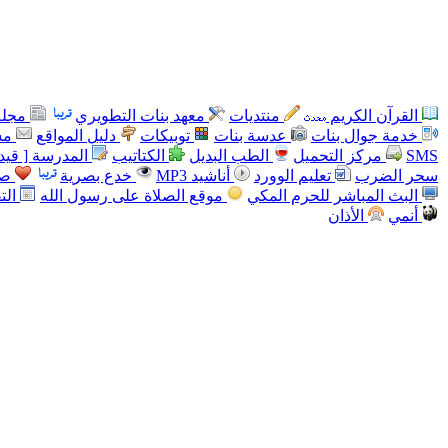
القرآن الكريم
منتديات
معهد بنات التطويري
مجلة
خدمة جوال بنات
عدسة بنات
توبيكات
دليل المواقع
مس
SMS
مركز التحميل
الطب البديل
الكتاتيب
المدرسة [ قيد 
سحر الضرب
تعليم الوورد
أناشيد MP3
خدع بصرية
صو
البث المباشر للحرم المكي
موقع الصلاة على رسول الله
الت
أنمي
الأذان