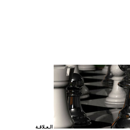
الـعـلاقـة