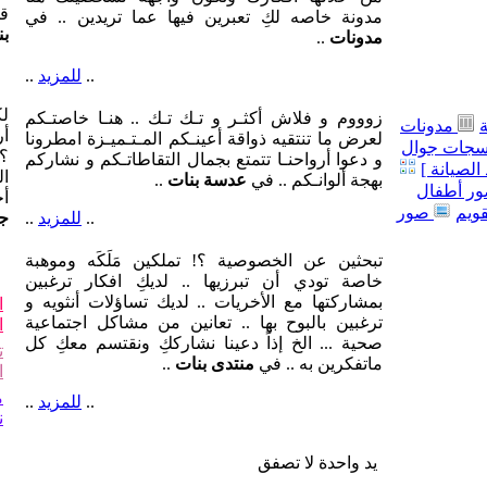
قل
مدونة خاصه لكِ تعبرين فيها عما تريدين .. في
بن
مدونات
..
..
للمزيد
..
لك
زوووم و فلاش أكثـر و تـك تـك .. هنـا خاصتـكم
مدونات
أر
لعرض ما تنتقيه ذواقة أعينـكم المـتـميـزة امطرونا
جات جوال
؟!
و دعوا أرواحنـا تتمتع بجمال التقاطاتـكم و نشاركم
الصيانة ]
ال
بهجة ألوانـكم .. في
عدسة بنات
..
ر أطفال
أ
قويم
صور
..
للمزيد
..
جو
تبحثين عن الخصوصية ؟! تملكين مَلَكَه وموهبة
خاصة تودي أن تبرزيها .. لديكِ افكار ترغبين
بمشاركتها مع الأخريات .. لديك تساؤلات أنثويه و
ا
ترغبين بالبوح بها .. تعانين من مشاكل اجتماعية
ا
صحية ... الخ إذاً دعينا نشارككِ ونقتسم معكِ كل
ت
ماتفكرين به .. في
منتدى بنات
..
ا
م
..
للمزيد
..
ن
يد واحدة لا تصفق