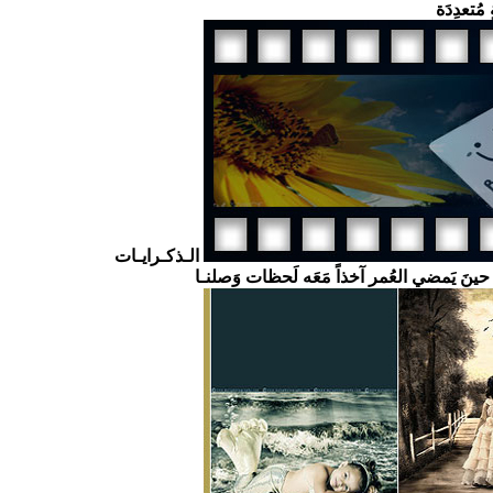
 مُتعدِدَة
الـذكـرايـات
ا حينَ يَمضي العُمر آخذاً مَعَه لَحظات وَصلنـا