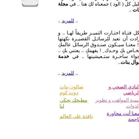
يل كل ( الود ) جمعناه لكِ هنا .. في
مجلة
ات
..
..
للمزيد
..
ل فتـاة اختـارت التميـز طريقاً لهـا .. و
ادت أن تعيد للرسائـل القصيـرة نكهتها
 معنـا سيـكون صنـدوق الرسائل عالمكِ
خـاص بكِ وحـدك ِ ! يفهمكِ .. يعتني بكِ ..
جواء ساحـرة ستـعيشينها .. في
خدمة
ال بنات
..
..
للمزيد
..
لنادي الصحي و
صالون بنات
لرياضي
دوت كوم
نمية المواهب و تطوير
مطبخك يحكي
لذوات
لنا
عنا أنتِ محاورة
نافذة على العالم
اجحة