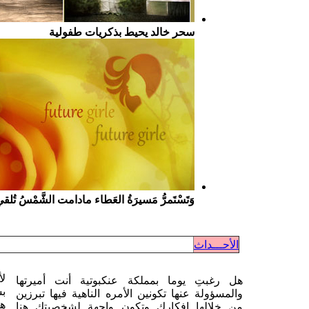
سحر خالد يحيط بذكريات طفولية
وَتَسْتَمرُّ مَسيرَةُ العَطاء مادامت الشَّمْسُ تُلق
الأحـــداث
لأ
هل رغبتِ يوما بمملكة عنكبوتية أنت أميرتها
بس
والمسؤولة عنها تكونين الأمره الناهية فيها تبرزين
هن
من خلالها افكارك وتكون واجهة لشخصيتك هنا