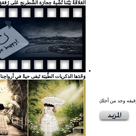
العَلاقَةُ بَيْنَنا تُشْبِهُ حِجارَة الشّطْرنج عَلى رُقعَةٍ
وَحْدَها الذكريات الطّيبَة تَبقى حيةً في أرواحِن
قيقه وجد من أجلكِ