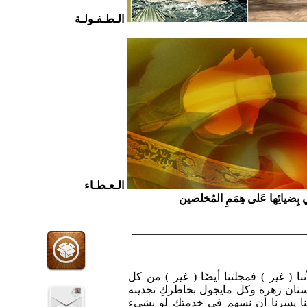
الـطـفـولـة
الـعـطـاء
ي بِضيائِها عَلى هِمَمِ المُخلصين
ننا ( غير ) فمجلتنا أيضًا ( غير ) من كل
تان زهرة وكل مايجول بخاطركِ تجدينه
ا يسرنا أن نسهم في خدمتكِ لو بشيء