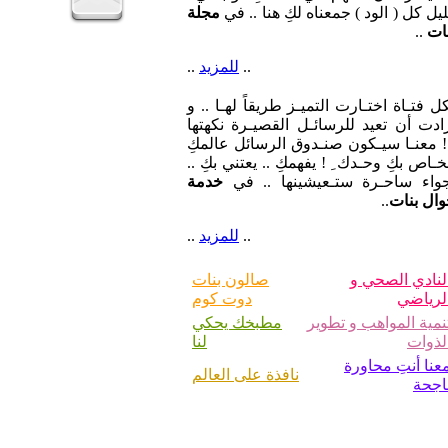
يل كل ( الود ) جمعناه لكِ هنا .. في
مجلة
ات
..
..
للمزيد
..
ل فتـاة اختـارت التميـز طريقاً لهـا .. و
ادت أن تعيد للرسائـل القصيـرة نكهتها
 معنـا سيـكون صنـدوق الرسائل عالمكِ
خـاص بكِ وحـدك ِ ! يفهمكِ .. يعتني بكِ ..
جواء ساحـرة ستـعيشينها .. في
خدمة
ال بنات
..
..
للمزيد
..
لنادي الصحي و
صالون بنات
لرياضي
دوت كوم
نمية المواهب و تطوير
مطبخك يحكي
لذوات
لنا
عنا أنتِ محاورة
نافذة على العالم
اجحة