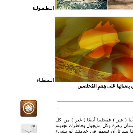
الـطـفـولـة
الـعـطـاء
ي بِضيائِها عَلى هِمَمِ المُخلصين
ننا ( غير ) فمجلتنا أيضًا ( غير ) من كل
تان زهرة وكل مايجول بخاطركِ تجدينه
ا يسرنا أن نسهم في خدمتكِ لو بشيء