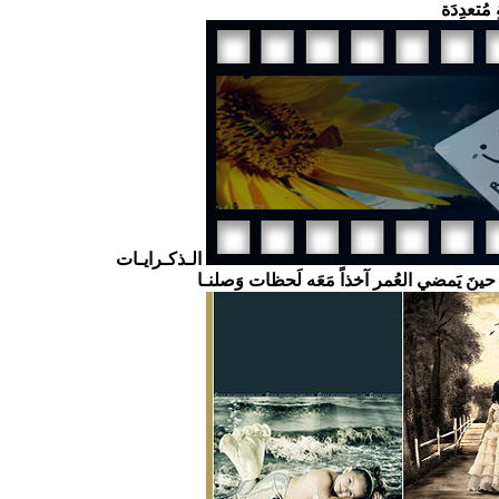
 مُتعدِدَة
الـذكـرايـات
ا حينَ يَمضي العُمر آخذاً مَعَه لَحظات وَصلنـا