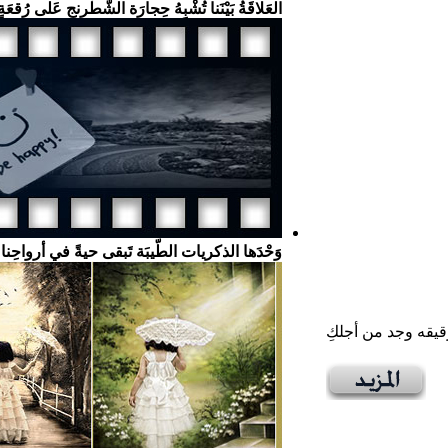
العَلاقَةُ بَيْنَنا تُشْبِهُ حِجارَة الشّطْرنج عَلى رُقعَةٍ
وَحْدَها الذكريات الطّيبَة تَبقى حيةً في أرواحِن
قيقه وجد من أجلكِ