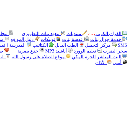
القرآن الكريم
منتديات
معهد بنات التطويري
مجلة
خدمة جوال بنات
عدسة بنات
توبيكات
دليل المواقع
مس
SMS
مركز التحميل
الطب البديل
الكتاتيب
المدرسة [ قيد 
سحر الضرب
تعليم الوورد
أناشيد MP3
خدع بصرية
صو
البث المباشر للحرم المكي
موقع الصلاة على رسول الله
الت
أنمي
الأذان