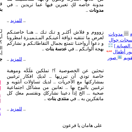
قل
مدونة خاصه لكِ تعبرين فيها عما تريدين .. في
بن
مدونات
..
..
للمزيد
..
لك
زوووم و فلاش أكثـر و تـك تـك .. هنـا خاصتـكم
مدونات
أر
لعرض ما تنتقيه ذواقة أعينـكم المـتـميـزة امطرونا
جات جوال
؟!
و دعوا أرواحنـا تتمتع بجمال التقاطاتـكم و نشاركم
الصيانة ]
ال
بهجة ألوانـكم .. في
عدسة بنات
..
ر أطفال
أ
قويم
صور
..
للمزيد
..
جو
تبحثين عن الخصوصية ؟! تملكين مَلَكَه وموهبة
خاصة تودي أن تبرزيها .. لديكِ افكار ترغبين
بمشاركتها مع الأخريات .. لديك تساؤلات أنثويه و
ا
ترغبين بالبوح بها .. تعانين من مشاكل اجتماعية
ا
صحية ... الخ إذاً دعينا نشارككِ ونقتسم معكِ كل
ت
ماتفكرين به .. في
منتدى بنات
..
ا
م
..
للمزيد
..
ن
على هامان يا فرعون