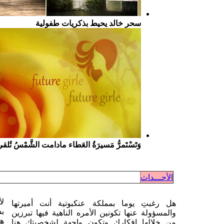
سحر خالد يحيط بذكريات طفولية
وَتَسْتَمرُّ مَسيرَةُ العَطاء مادامت الشَّمْسُ تُلق
الأحـــداث
لأ
هل رغبتِ يوما بمملكة عنكبوتية أنت أميرتها
بس
والمسؤولة عنها تكونين الأمره الناهية فيها تبرزين
هن
من خلالها افكارك وتكون واجهة لشخصيتك هنا