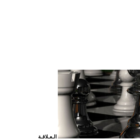
الـعـلاقـة