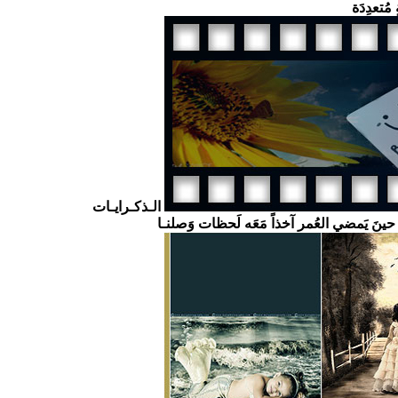
 مُتعدِدَة
الـذكـرايـات
ا حينَ يَمضي العُمر آخذاً مَعَه لَحظات وَصلنـا