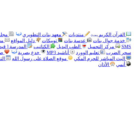
القرآن الكريم
منتديات
معهد بنات التطويري
مجلة
خدمة جوال بنات
عدسة بنات
توبيكات
دليل المواقع
مس
SMS
مركز التحميل
الطب البديل
الكتاتيب
المدرسة [ قيد 
سحر الضرب
تعليم الوورد
أناشيد MP3
خدع بصرية
صو
البث المباشر للحرم المكي
موقع الصلاة على رسول الله
الت
أنمي
الأذان