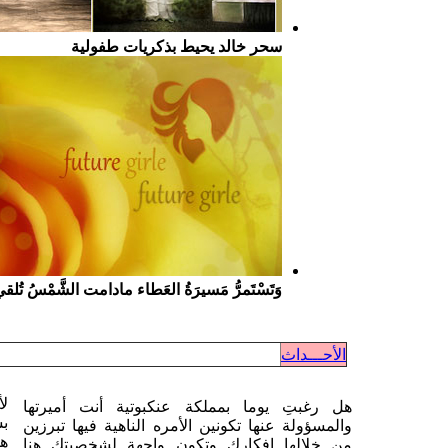
سحر خالد يحيط بذكريات طفولية
وَتَسْتَمرُّ مَسيرَةُ العَطاء مادامت الشَّمْسُ تُلق
الأحـــداث
لأ
هل رغبتِ يوما بمملكة عنكبوتية أنت أميرتها
بس
والمسؤولة عنها تكونين الأمره الناهية فيها تبرزين