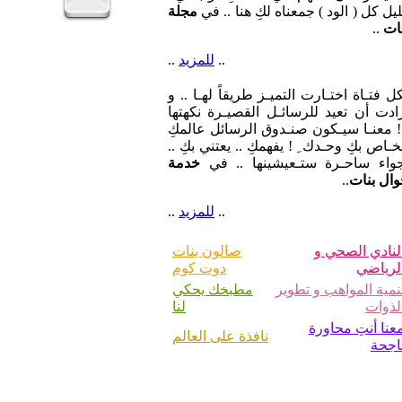
ا يسرنا أن نسهم في خدمتكِ لو بشيء
يل كل ( الود ) جمعناه لكِ هنا .. في
مجلة
ات
..
..
للمزيد
..
ل فتـاة اختـارت التميـز طريقاً لهـا .. و
ادت أن تعيد للرسائـل القصيـرة نكهتها
 معنـا سيـكون صنـدوق الرسائل عالمكِ
خـاص بكِ وحـدك ِ ! يفهمكِ .. يعتني بكِ ..
جواء ساحـرة ستـعيشينها .. في
خدمة
ال بنات
..
..
للمزيد
..
لنادي الصحي و
صالون بنات
لرياضي
دوت كوم
نمية المواهب و تطوير
مطبخك يحكي
لذوات
لنا
عنا أنتِ محاورة
نافذة على العالم
اجحة