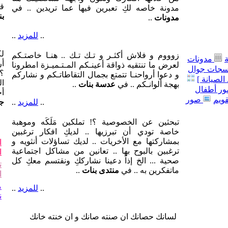
هن
من خلالها افكارك وتكون واجهة لشخصيتك هنا
قل
مدونة خاصه لكِ تعبرين فيها عما تريدين .. في
بن
مدونات
..
..
للمزيد
..
لك
زوووم و فلاش أكثـر و تـك تـك .. هنـا خاصتـكم
مدونات
أر
لعرض ما تنتقيه ذواقة أعينـكم المـتـميـزة امطرونا
جات جوال
؟!
و دعوا أرواحنـا تتمتع بجمال التقاطاتـكم و نشاركم
الصيانة ]
ال
بهجة ألوانـكم .. في
عدسة بنات
..
ر أطفال
أ
قويم
صور
..
للمزيد
..
جو
تبحثين عن الخصوصية ؟! تملكين مَلَكَه وموهبة
خاصة تودي أن تبرزيها .. لديكِ افكار ترغبين
بمشاركتها مع الأخريات .. لديك تساؤلات أنثويه و
ا
ترغبين بالبوح بها .. تعانين من مشاكل اجتماعية
ا
صحية ... الخ إذاً دعينا نشارككِ ونقتسم معكِ كل
ت
ماتفكرين به .. في
منتدى بنات
..
ا
م
..
للمزيد
..
ن
لسانك حصانك ان صنته صانك و ان خنته خانك