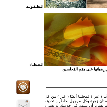
الـطـفـولـة
الـعـطـاء
ي بِضيائِها عَلى هِمَمِ المُخلصين
ننا ( غير ) فمجلتنا أيضًا ( غير ) من كل
تان زهرة وكل مايجول بخاطركِ تجدينه