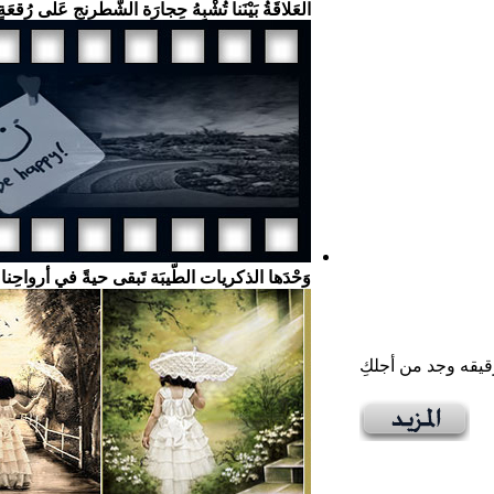
الـعـلاقـة
العَلاقَةُ بَيْنَنا تُشْبِهُ حِجارَة الشّطْرنج عَلى رُقعَةٍ
وَحْدَها الذكريات الطّيبَة تَبقى حيةً في أرواحِن
قيقه وجد من أجلكِ