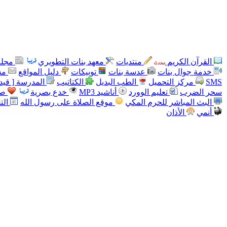
القرآن الكريم
منتديات
معهد بنات التطويري
مجلة
خدمة جوال بنات
عدسة بنات
توبيكات
دليل المواقع
مس
SMS
مركز التحميل
الطب البديل
الكتاتيب
المدرسة [ قيد 
سحر الضرب
تعليم الوورد
أناشيد MP3
خدع بصرية
صو
البث المباشر للحرم المكي
موقع الصلاة على رسول الله
الت
أنمي
الأذان