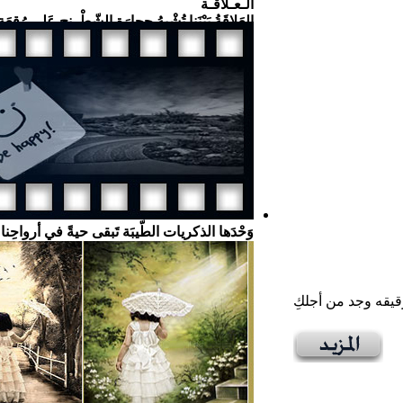
الـعـلاقـة
العَلاقَةُ بَيْنَنا تُشْبِهُ حِجارَة الشّطْرنج عَلى رُقعَةٍ
وَحْدَها الذكريات الطّيبَة تَبقى حيةً في أرواحِن
قيقه وجد من أجلكِ