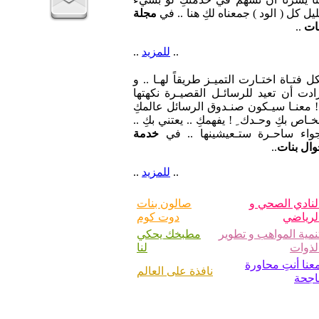
ات
..
..
للمزيد
..
ل فتـاة اختـارت التميـز طريقاً لهـا .. و
ادت أن تعيد للرسائـل القصيـرة نكهتها
 معنـا سيـكون صنـدوق الرسائل عالمكِ
خـاص بكِ وحـدك ِ ! يفهمكِ .. يعتني بكِ ..
جواء ساحـرة ستـعيشينها .. في
خدمة
ال بنات
..
..
للمزيد
..
لنادي الصحي و
صالون بنات
لرياضي
دوت كوم
نمية المواهب و تطوير
مطبخك يحكي
لذوات
لنا
عنا أنتِ محاورة
نافذة على العالم
اجحة