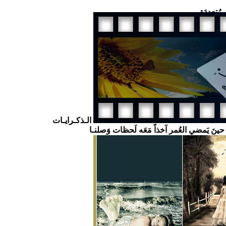
 مُتعدِدَة
الـذكـرايـات
ا حينَ يَمضي العُمر آخذاً مَعَه لَحظات وَصلنـا