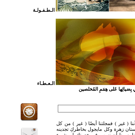
الـطـفـولـة
الـعـطـاء
ي بِضيائِها عَلى هِمَمِ المُخلصين
ننا ( غير ) فمجلتنا أيضًا ( غير ) من كل
تان زهرة وكل مايجول بخاطركِ تجدينه
ا يسرنا أن نسهم في خدمتكِ لو بشيء
يل كل ( الود ) جمعناه لكِ هنا .. في
مجلة