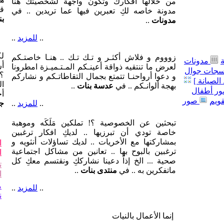
بن
مدونات
..
..
للمزيد
..
لك
زوووم و فلاش أكثـر و تـك تـك .. هنـا خاصتـكم
مدونات
أر
لعرض ما تنتقيه ذواقة أعينـكم المـتـميـزة امطرونا
جات جوال
؟!
و دعوا أرواحنـا تتمتع بجمال التقاطاتـكم و نشاركم
الصيانة ]
ال
بهجة ألوانـكم .. في
عدسة بنات
..
ر أطفال
أ
قويم
صور
..
للمزيد
..
جو
تبحثين عن الخصوصية ؟! تملكين مَلَكَه وموهبة
خاصة تودي أن تبرزيها .. لديكِ افكار ترغبين
بمشاركتها مع الأخريات .. لديك تساؤلات أنثويه و
ا
ترغبين بالبوح بها .. تعانين من مشاكل اجتماعية
ا
صحية ... الخ إذاً دعينا نشارككِ ونقتسم معكِ كل
ت
ماتفكرين به .. في
منتدى بنات
..
ا
م
..
للمزيد
..
ن
إنما الأعمال بالنيات