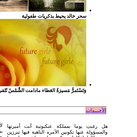
سحر خالد يحيط بذكريات طفولية
وَتَسْتَمرُّ مَسيرَةُ العَطاء مادامت الشَّمْسُ تُلق
الأحـــداث
لأ
هل رغبتِ يوما بمملكة عنكبوتية أنت أميرتها
بس
والمسؤولة عنها تكونين الأمره الناهية فيها تبرزين
هن
من خلالها افكارك وتكون واجهة لشخصيتك هنا
قل
مدونة خاصه لكِ تعبرين فيها عما تريدين .. في