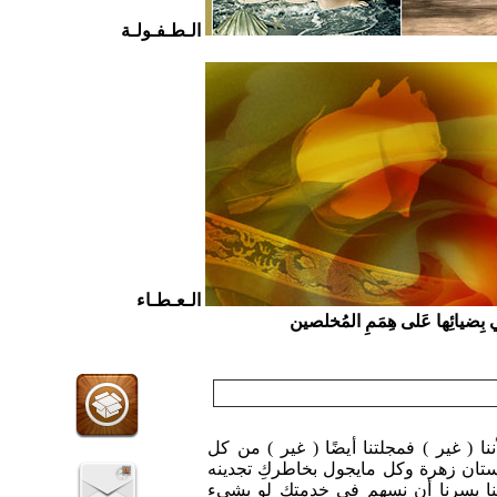
الـطـفـولـة
الـعـطـاء
ي بِضيائِها عَلى هِمَمِ المُخلصين
ننا ( غير ) فمجلتنا أيضًا ( غير ) من كل
تان زهرة وكل مايجول بخاطركِ تجدينه
ا يسرنا أن نسهم في خدمتكِ لو بشيء