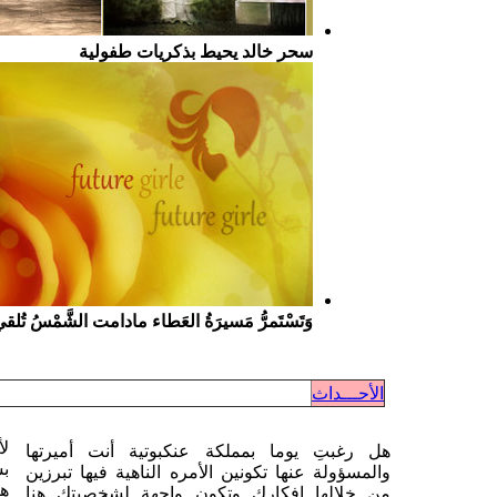
سحر خالد يحيط بذكريات طفولية
وَتَسْتَمرُّ مَسيرَةُ العَطاء مادامت الشَّمْسُ تُلق
الأحـــداث
لأ
هل رغبتِ يوما بمملكة عنكبوتية أنت أميرتها
بس
والمسؤولة عنها تكونين الأمره الناهية فيها تبرزين
هن
من خلالها افكارك وتكون واجهة لشخصيتك هنا