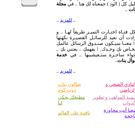
يل كل ( الود ) جمعناه لكِ هنا .. في
مجلة
ات
..
..
للمزيد
..
ل فتـاة اختـارت التميـز طريقاً لهـا .. و
ادت أن تعيد للرسائـل القصيـرة نكهتها
 معنـا سيـكون صنـدوق الرسائل عالمكِ
خـاص بكِ وحـدك ِ ! يفهمكِ .. يعتني بكِ ..
جواء ساحـرة ستـعيشينها .. في
خدمة
ال بنات
..
..
للمزيد
..
لنادي الصحي و
صالون بنات
لرياضي
دوت كوم
نمية المواهب و تطوير
مطبخك يحكي
لذوات
لنا
عنا أنتِ محاورة
نافذة على العالم
اجحة