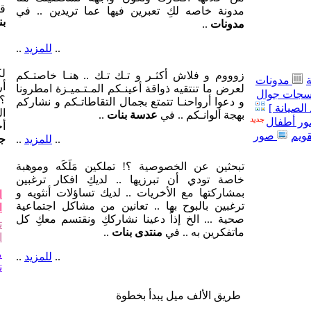
قل
مدونة خاصه لكِ تعبرين فيها عما تريدين .. في
بن
مدونات
..
..
للمزيد
..
لك
زوووم و فلاش أكثـر و تـك تـك .. هنـا خاصتـكم
مدونات
أر
لعرض ما تنتقيه ذواقة أعينـكم المـتـميـزة امطرونا
جات جوال
؟!
و دعوا أرواحنـا تتمتع بجمال التقاطاتـكم و نشاركم
الصيانة ]
ال
بهجة ألوانـكم .. في
عدسة بنات
..
ر أطفال
أ
قويم
صور
..
للمزيد
..
جو
تبحثين عن الخصوصية ؟! تملكين مَلَكَه وموهبة
خاصة تودي أن تبرزيها .. لديكِ افكار ترغبين
بمشاركتها مع الأخريات .. لديك تساؤلات أنثويه و
ا
ترغبين بالبوح بها .. تعانين من مشاكل اجتماعية
ا
صحية ... الخ إذاً دعينا نشارككِ ونقتسم معكِ كل
ت
ماتفكرين به .. في
منتدى بنات
..
ا
م
..
للمزيد
..
ن
طريق الألف ميل يبدأ بخطوة