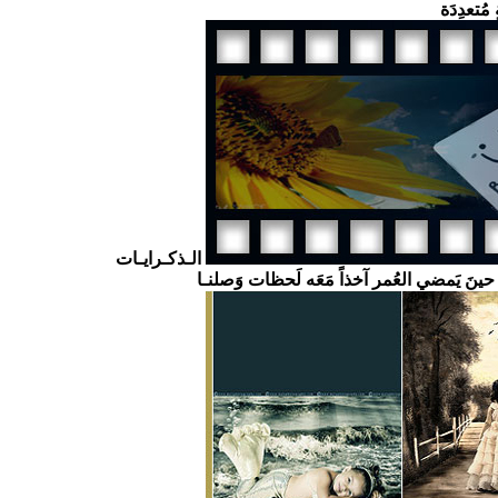
 مُتعدِدَة
الـذكـرايـات
ا حينَ يَمضي العُمر آخذاً مَعَه لَحظات وَصلنـا