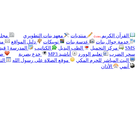
القرآن الكريم
منتديات
معهد بنات التطويري
مجلة
خدمة جوال بنات
عدسة بنات
توبيكات
دليل المواقع
مس
SMS
مركز التحميل
الطب البديل
الكتاتيب
المدرسة [ قيد 
سحر الضرب
تعليم الوورد
أناشيد MP3
خدع بصرية
صو
البث المباشر للحرم المكي
موقع الصلاة على رسول الله
الت
أنمي
الأذان