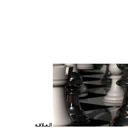
الـعـلاقـة