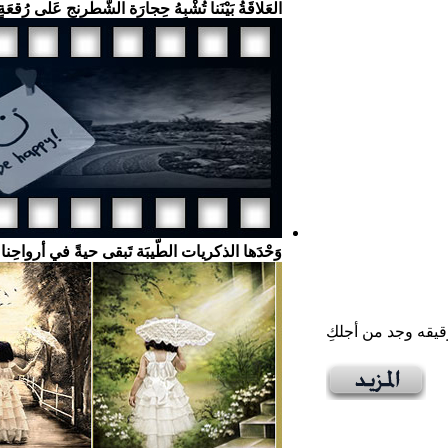
العَلاقَةُ بَيْنَنا تُشْبِهُ حِجارَة الشّطْرنج عَلى رُقعَةٍ
وَحْدَها الذكريات الطّيبَة تَبقى حيةً في أرواحِن
قيقه وجد من أجلكِ