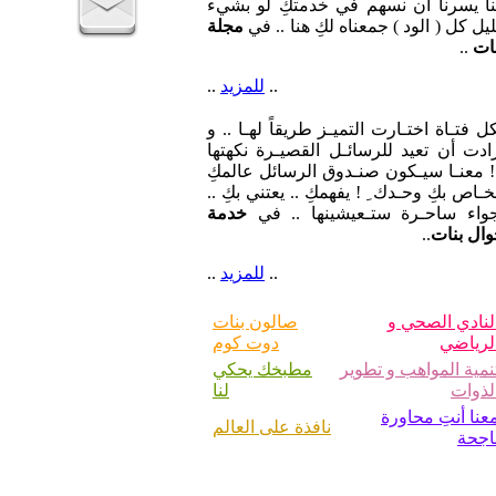
ات
..
..
للمزيد
..
ل فتـاة اختـارت التميـز طريقاً لهـا .. و
ادت أن تعيد للرسائـل القصيـرة نكهتها
 معنـا سيـكون صنـدوق الرسائل عالمكِ
خـاص بكِ وحـدك ِ ! يفهمكِ .. يعتني بكِ ..
جواء ساحـرة ستـعيشينها .. في
خدمة
ال بنات
..
..
للمزيد
..
لنادي الصحي و
صالون بنات
لرياضي
دوت كوم
نمية المواهب و تطوير
مطبخك يحكي
لذوات
لنا
عنا أنتِ محاورة
نافذة على العالم
اجحة