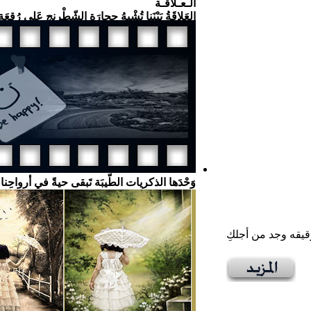
الـعـلاقـة
العَلاقَةُ بَيْنَنا تُشْبِهُ حِجارَة الشّطْرنج عَلى رُقعَةٍ
وَحْدَها الذكريات الطّيبَة تَبقى حيةً في أرواحِن
قيقه وجد من أجلكِ