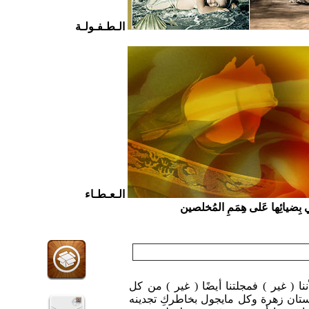
الـطـفـولـة
الـعـطـاء
ي بِضيائِها عَلى هِمَمِ المُخلصين
ننا ( غير ) فمجلتنا أيضًا ( غير ) من كل
تان زهرة وكل مايجول بخاطركِ تجدينه
ا يسرنا أن نسهم في خدمتكِ لو بشيء
يل كل ( الود ) جمعناه لكِ هنا .. في
مجلة