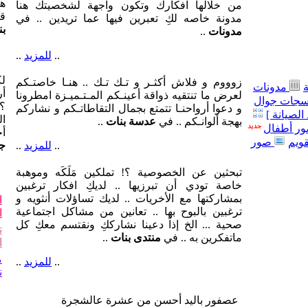
بن
مدونات
..
..
للمزيد
..
لك
زوووم و فلاش أكثـر و تـك تـك .. هنـا خاصتـكم
مدونات
أر
لعرض ما تنتقيه ذواقة أعينـكم المـتـميـزة امطرونا
جات جوال
؟!
و دعوا أرواحنـا تتمتع بجمال التقاطاتـكم و نشاركم
الصيانة ]
ال
بهجة ألوانـكم .. في
عدسة بنات
..
ر أطفال
أ
قويم
صور
..
للمزيد
..
جو
تبحثين عن الخصوصية ؟! تملكين مَلَكَه وموهبة
خاصة تودي أن تبرزيها .. لديكِ افكار ترغبين
بمشاركتها مع الأخريات .. لديك تساؤلات أنثويه و
ا
ترغبين بالبوح بها .. تعانين من مشاكل اجتماعية
ا
صحية ... الخ إذاً دعينا نشارككِ ونقتسم معكِ كل
ت
ماتفكرين به .. في
منتدى بنات
..
ا
م
..
للمزيد
..
ن
عصفور باليد أحسن من عشرة عالشجرة