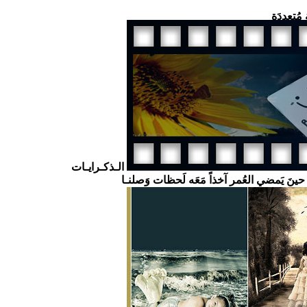
 مُتعدِدَة
الـذكـرايـات
ا حينَ يَمضي العُمر آخذاً مَعَه لَحظات وَصلنـا