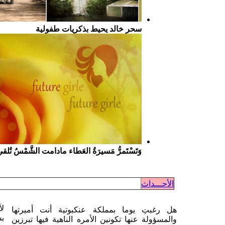
سحر خالد يحيط بذكريات طفولية
وَتَسْتَمرُّ مَسيرَةُ العَطاء مادامت الشَّمْسُ تُلق
الأحـــداث
لأ
هل رغبتِ يوما بمملكة عنكبوتية أنت أميرتها
بس
والمسؤولة عنها تكونين الأمره الناهية فيها تبرزين
هن
من خلالها افكارك وتكون واجهة لشخصيتك هنا
قل
مدونة خاصه لكِ تعبرين فيها عما تريدين .. في