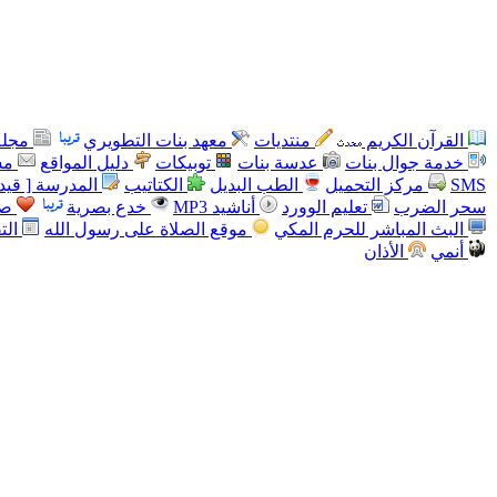
القرآن الكريم
منتديات
معهد بنات التطويري
مجلة
خدمة جوال بنات
عدسة بنات
توبيكات
دليل المواقع
مس
SMS
مركز التحميل
الطب البديل
الكتاتيب
المدرسة [ قيد 
سحر الضرب
تعليم الوورد
أناشيد MP3
خدع بصرية
صو
البث المباشر للحرم المكي
موقع الصلاة على رسول الله
الت
أنمي
الأذان