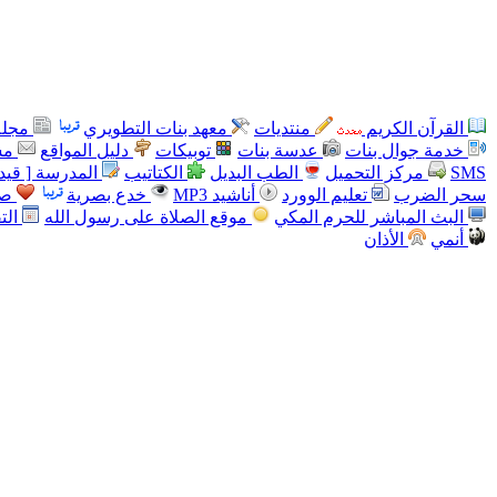
القرآن الكريم
منتديات
معهد بنات التطويري
مجلة
خدمة جوال بنات
عدسة بنات
توبيكات
دليل المواقع
مس
SMS
مركز التحميل
الطب البديل
الكتاتيب
المدرسة [ قيد 
سحر الضرب
تعليم الوورد
أناشيد MP3
خدع بصرية
صو
البث المباشر للحرم المكي
موقع الصلاة على رسول الله
الت
أنمي
الأذان