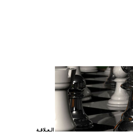
الـعـلاقـة