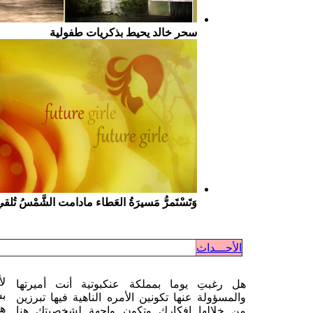
سحر خالد يحيط بذكريات طفولية
وَتَسْتَمرُّ مَسيرَةُ العَطاء مادامت الشَّمْسُ تُلق
الأحـــداث
لأ
هل رغبتِ يوما بمملكة عنكبوتية أنت أميرتها
بس
والمسؤولة عنها تكونين الأمره الناهية فيها تبرزين
هن
من خلالها افكارك وتكون واجهة لشخصيتك هنا