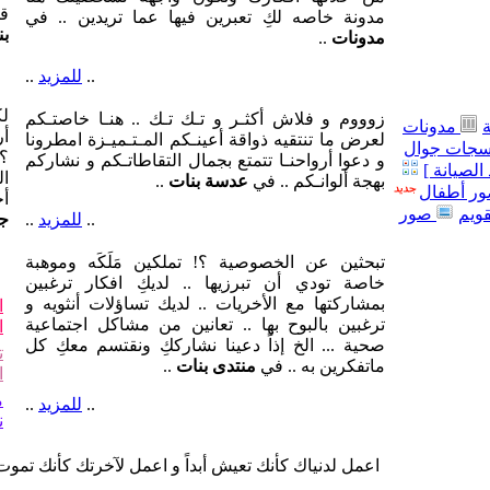
قل
مدونة خاصه لكِ تعبرين فيها عما تريدين .. في
بن
مدونات
..
..
للمزيد
..
لك
زوووم و فلاش أكثـر و تـك تـك .. هنـا خاصتـكم
مدونات
أر
لعرض ما تنتقيه ذواقة أعينـكم المـتـميـزة امطرونا
جات جوال
؟!
و دعوا أرواحنـا تتمتع بجمال التقاطاتـكم و نشاركم
الصيانة ]
ال
بهجة ألوانـكم .. في
عدسة بنات
..
ر أطفال
أ
قويم
صور
..
للمزيد
..
جو
تبحثين عن الخصوصية ؟! تملكين مَلَكَه وموهبة
خاصة تودي أن تبرزيها .. لديكِ افكار ترغبين
بمشاركتها مع الأخريات .. لديك تساؤلات أنثويه و
ا
ترغبين بالبوح بها .. تعانين من مشاكل اجتماعية
ا
صحية ... الخ إذاً دعينا نشارككِ ونقتسم معكِ كل
ت
ماتفكرين به .. في
منتدى بنات
..
ا
م
..
للمزيد
..
ن
اعمل لدنياك كأنك تعيش أبداً و اعمل لآخرتك كأنك تموت 