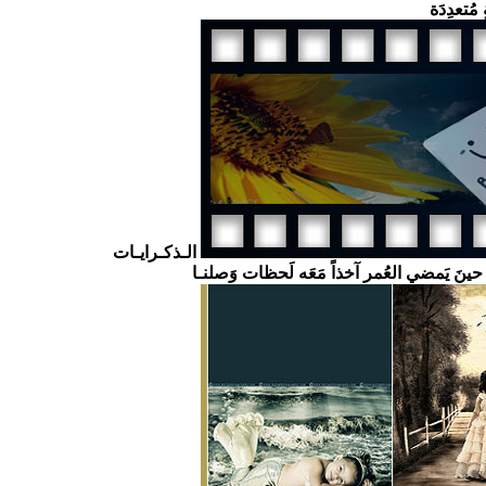
 مُتعدِدَة
الـذكـرايـات
ا حينَ يَمضي العُمر آخذاً مَعَه لَحظات وَصلنـا