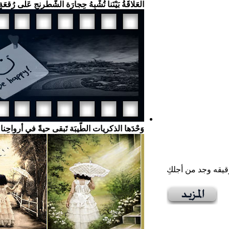
العَلاقَةُ بَيْنَنا تُشْبِهُ حِجارَة الشّطْرنج عَلى رُقعَةٍ
وَحْدَها الذكريات الطّيبَة تَبقى حيةً في أرواحِن
قيقه وجد من أجلكِ