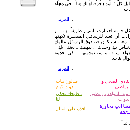
يل كل ( الود ) جمعناه لكِ هنا .. في
مجلة
ات
..
..
للمزيد
..
ل فتـاة اختـارت التميـز طريقاً لهـا .. و
ادت أن تعيد للرسائـل القصيـرة نكهتها
 معنـا سيـكون صنـدوق الرسائل عالمكِ
خـاص بكِ وحـدك ِ ! يفهمكِ .. يعتني بكِ ..
جواء ساحـرة ستـعيشينها .. في
خدمة
ال بنات
..
..
للمزيد
..
لنادي الصحي و
صالون بنات
لرياضي
دوت كوم
نمية المواهب و تطوير
مطبخك يحكي
لذوات
لنا
عنا أنتِ محاورة
نافذة على العالم
اجحة
غداً