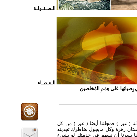
الـطـفـولـة
الـعـطـاء
ي بِضيائِها عَلى هِمَمِ المُخلصين
ننا ( غير ) فمجلتنا أيضًا ( غير ) من كل
تان زهرة وكل مايجول بخاطركِ تجدينه
ا يسرنا أن نسهم في خدمتكِ لو بشيء