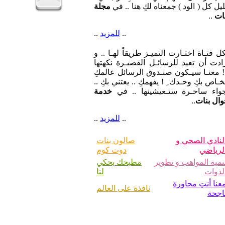
يل كل ( الود ) جمعناه لكِ هنا .. في
مجلة
ات
..
..
للمزيد
..
ل فتـاة اختـارت التميـز طريقاً لهـا .. و
ادت أن تعيد للرسائـل القصيـرة نكهتها
 معنـا سيـكون صنـدوق الرسائل عالمكِ
خـاص بكِ وحـدك ِ ! يفهمكِ .. يعتني بكِ ..
جواء ساحـرة ستـعيشينها .. في
خدمة
ال بنات
..
..
للمزيد
..
لنادي الصحي و
صالون بنات
لرياضي
دوت كوم
نمية المواهب و تطوير
مطبخك يحكي
لذوات
لنا
عنا أنتِ محاورة
نافذة على العالم
اجحة