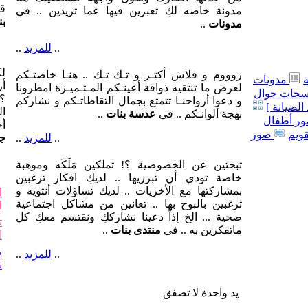
قل
مدونة خاصه لكِ تعبرين فيها عما تريدين .. في
بن
مدونات
..
..
للمزيد
..
لك
زوووم و فلاش أكثـر و تـك تـك .. هنـا خاصتـكم
مدونات
أر
لعرض ما تنتقيه ذواقة أعينـكم المـتـميـزة امطرونا
جات جوال
؟!
و دعوا أرواحنـا تتمتع بجمال التقاطاتـكم و نشاركم
الصيانة ]
ال
بهجة ألوانـكم .. في
عدسة بنات
..
ر أطفال
أ
قويم
صور
..
للمزيد
..
جو
تبحثين عن الخصوصية ؟! تملكين مَلَكَه وموهبة
خاصة تودي أن تبرزيها .. لديكِ افكار ترغبين
بمشاركتها مع الأخريات .. لديك تساؤلات أنثويه و
ا
ترغبين بالبوح بها .. تعانين من مشاكل اجتماعية
ا
صحية ... الخ إذاً دعينا نشارككِ ونقتسم معكِ كل
ت
ماتفكرين به .. في
منتدى بنات
..
ا
م
..
للمزيد
..
ن
يد واحدة لا تصفق