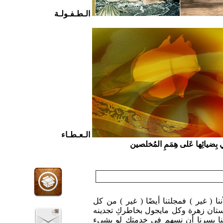
الـطـفـولـة
الـعـطـاء
ي بِضيائِها عَلى هِمَمِ المُخلصين
ننا ( غير ) فمجلتنا أيضًا ( غير ) من كل
تان زهرة وكل مايجول بخاطركِ تجدينه
ا يسرنا أن نسهم في خدمتكِ لو بشيء