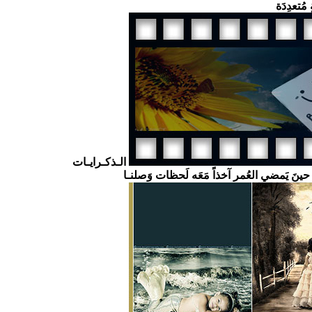
 مُتعدِدَة
الـذكـرايـات
ا حينَ يَمضي العُمر آخذاً مَعَه لَحظات وَصلنـا