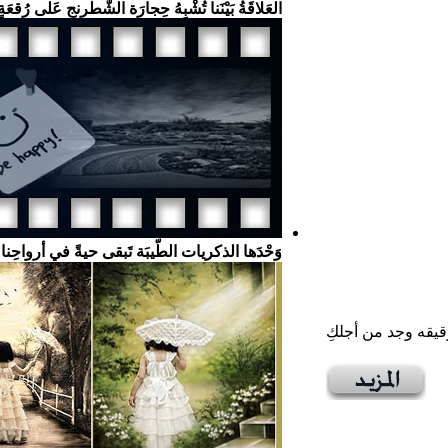
العَلاقَةُ بَيْنَنا تُشْبِهُ حِجارَة الشّطْرنج عَلى رُقعَةٍ
وَحْدَها الذكريات الطّيبَة تَبقى حيةً في أرواحِن
قيقه وجد من أجلكِ