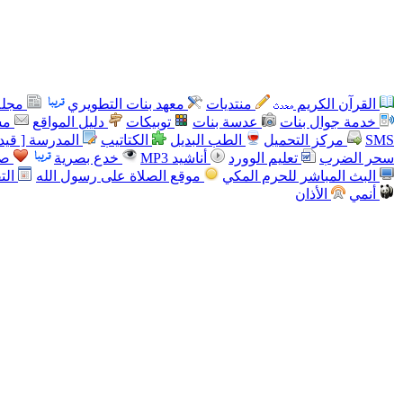
القرآن الكريم
منتديات
معهد بنات التطويري
مجلة
خدمة جوال بنات
عدسة بنات
توبيكات
دليل المواقع
مس
SMS
مركز التحميل
الطب البديل
الكتاتيب
المدرسة [ قيد 
سحر الضرب
تعليم الوورد
أناشيد MP3
خدع بصرية
صو
البث المباشر للحرم المكي
موقع الصلاة على رسول الله
الت
أنمي
الأذان