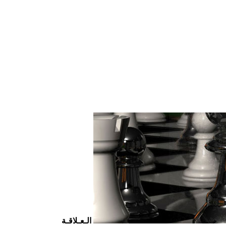
الـعـلاقـة