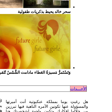
سحر خالد يحيط بذكريات طفولية
وَتَسْتَمرُّ مَسيرَةُ العَطاء مادامت الشَّمْسُ تُلق
الأحـــداث
لأ
هل رغبتِ يوما بمملكة عنكبوتية أنت أميرتها
بس
والمسؤولة عنها تكونين الأمره الناهية فيها تبرزين
هن
من خلالها افكارك وتكون واجهة لشخصيتك هنا