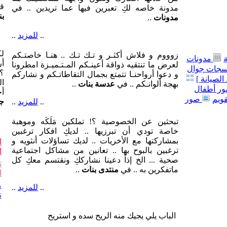
قل
مدونة خاصه لكِ تعبرين فيها عما تريدين .. في
بن
مدونات
..
..
للمزيد
..
لك
زوووم و فلاش أكثـر و تـك تـك .. هنـا خاصتـكم
مدونات
أر
لعرض ما تنتقيه ذواقة أعينـكم المـتـميـزة امطرونا
جات جوال
؟!
و دعوا أرواحنـا تتمتع بجمال التقاطاتـكم و نشاركم
الصيانة ]
ال
بهجة ألوانـكم .. في
عدسة بنات
..
ر أطفال
أ
قويم
صور
..
للمزيد
..
جو
تبحثين عن الخصوصية ؟! تملكين مَلَكَه وموهبة
خاصة تودي أن تبرزيها .. لديكِ افكار ترغبين
بمشاركتها مع الأخريات .. لديك تساؤلات أنثويه و
ا
ترغبين بالبوح بها .. تعانين من مشاكل اجتماعية
ا
صحية ... الخ إذاً دعينا نشارككِ ونقتسم معكِ كل
ت
ماتفكرين به .. في
منتدى بنات
..
ا
م
..
للمزيد
..
ن
الباب يلي يجيك منه الريح سده و استريح