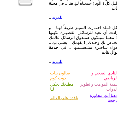
يل كل ( الود ) جمعناه لكِ هنا .. في
مجلة
ات
..
..
للمزيد
..
ل فتـاة اختـارت التميـز طريقاً لهـا .. و
ادت أن تعيد للرسائـل القصيـرة نكهتها
 معنـا سيـكون صنـدوق الرسائل عالمكِ
خـاص بكِ وحـدك ِ ! يفهمكِ .. يعتني بكِ ..
جواء ساحـرة ستـعيشينها .. في
خدمة
ال بنات
..
..
للمزيد
..
لنادي الصحي و
صالون بنات
لرياضي
دوت كوم
نمية المواهب و تطوير
مطبخك يحكي
لذوات
لنا
عنا أنتِ محاورة
نافذة على العالم
اجحة