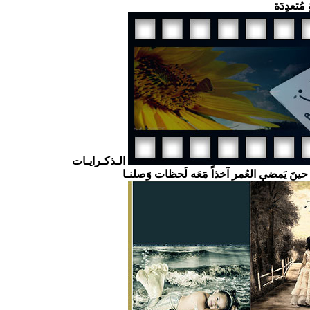
 مُتعدِدَة
الـذكـرايـات
ا حينَ يَمضي العُمر آخذاً مَعَه لَحظات وَصلنـا