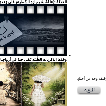
العَلاقَةُ بَيْنَنا تُشْبِهُ حِجارَة الشّطْرنج عَلى رُقعَةٍ
وَحْدَها الذكريات الطّيبَة تَبقى حيةً في أرواحِن
قيقه وجد من أجلكِ