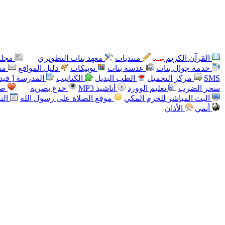
القرآن الكريم
منتديات
معهد بنات التطويري
مجلة
خدمة جوال بنات
عدسة بنات
توبيكات
دليل المواقع
مس
SMS
مركز التحميل
الطب البديل
الكتاتيب
المدرسة [ قيد 
سحر الضرب
تعليم الوورد
أناشيد MP3
خدع بصرية
صو
البث المباشر للحرم المكي
موقع الصلاة على رسول الله
الت
أنمي
الأذان