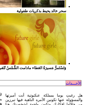
سحر خالد يحيط بذكريات طفولية
وَتَسْتَمرُّ مَسيرَةُ العَطاء مادامت الشَّمْسُ تُلق
الأحـــداث
لأ
هل رغبتِ يوما بمملكة عنكبوتية أنت أميرتها
بس
والمسؤولة عنها تكونين الأمره الناهية فيها تبرزين
هن
من خلالها افكارك وتكون واجهة لشخصيتك هنا