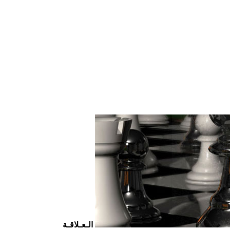
الـعـلاقـة